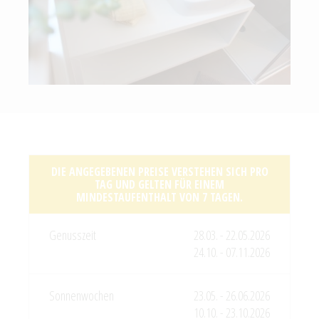
DIE ANGEGEBENEN PREISE VERSTEHEN SICH PRO
TAG UND GELTEN FÜR EINEM
MINDESTAUFENTHALT VON 7 TAGEN.
28.03. - 22.05.2026
24.10. - 07.11.2026
23.05. - 26.06.2026
10.10. - 23.10.2026