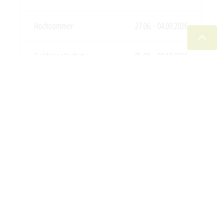
27.06. - 04.09.2026
05.09. - 09.10.2026
2 PERSONEN
€ 116,00
€ 122,00
€ 132,00
€ 126,00