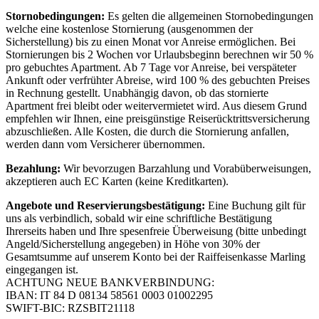
Stornobedingungen:
Es gelten die allgemeinen Stornobedingungen
welche eine kostenlose Stornierung (ausgenommen der
Sicherstellung) bis zu einen Monat vor Anreise ermöglichen. Bei
Stornierungen bis 2 Wochen vor Urlaubsbeginn berechnen wir 50 %
pro gebuchtes Apartment. Ab 7 Tage vor Anreise, bei verspäteter
Ankunft oder verfrühter Abreise, wird 100 % des gebuchten Preises
in Rechnung gestellt. Unabhängig davon, ob das stornierte
Apartment frei bleibt oder weitervermietet wird. Aus diesem Grund
empfehlen wir Ihnen, eine preisgünstige Reiserücktrittsversicherung
abzuschließen. Alle Kosten, die durch die Stornierung anfallen,
werden dann vom Versicherer übernommen.
Bezahlung:
Wir bevorzugen Barzahlung und Vorabüberweisungen,
akzeptieren auch EC Karten (keine Kreditkarten).
Angebote und Reservierungsbestätigung:
Eine Buchung gilt für
uns als verbindlich, sobald wir eine schriftliche Bestätigung
Ihrerseits haben und Ihre spesenfreie Überweisung (bitte unbedingt
Angeld/Sicherstellung angegeben) in Höhe von 30% der
Gesamtsumme auf unserem Konto bei der Raiffeisenkasse Marling
eingegangen ist.
ACHTUNG NEUE BANKVERBINDUNG:
IBAN: IT 84 D 08134 58561 0003 01002295
SWIFT-BIC: RZSBIT21118